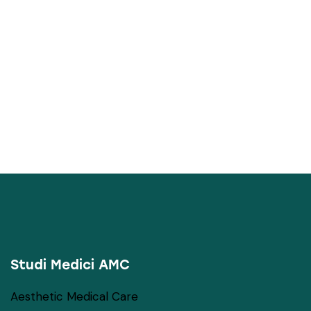
NEWS
LETTER
Iscriviti alla nostra newsletter per ricevere in
anteprima novità, offerte e informazioni.
Iscriviti alla newsletter
Studi Medici AMC
Aesthetic Medical Care