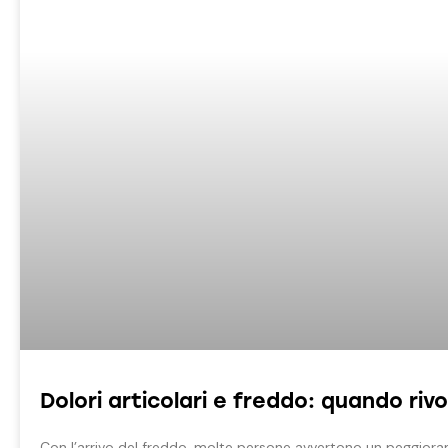
Dolori articolari e freddo: quando riv
Con l’arrivo del freddo, molte persone avvertono un peggioram