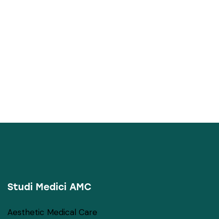
NEWS
LETTER
Iscriviti alla nostra newsletter per ricevere in
anteprima novità, offerte e informazioni.
Iscriviti alla newsletter
Studi Medici AMC
Aesthetic Medical Care