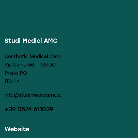
Studi Medici AMC
Aesthetic Medical Care
Via Udine 56 – 59100
Prato PO
ITALIA
info@studimediciamc.it
+39 0574 611029
Website