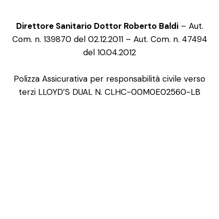
Direttore Sanitario Dottor Roberto Baldi
– Aut.
Com. n. 139870 del 02.12.2011 – Aut. Com. n. 47494
del 10.04.2012
Polizza Assicurativa per responsabilità civile verso
terzi LLOYD’S DUAL N. CLHC-00M0E02560-LB
NEWS
LETTER
Iscriviti alla nostra newsletter per ricevere in
anteprima novità, offerte e informazioni.
Iscriviti alla newsletter