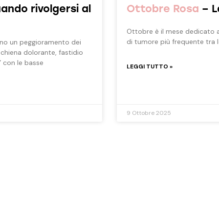
uando rivolgersi al
Ottobre Rosa
– L
Ottobre è il mese dedicato a
di tumore più frequente tra 
tono un peggioramento dei
 schiena dolorante, fastidio
” con le basse
LEGGI TUTTO »
9 Ottobre 2025